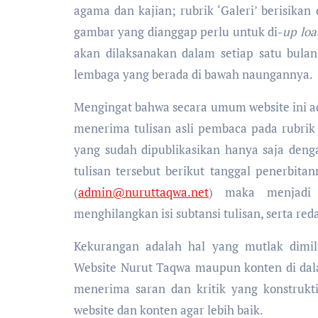
agama dan kajian; rubrik ‘Galeri’ berisika
gambar yang dianggap perlu untuk di-
up loa
akan dilaksanakan dalam setiap satu bula
lembaga yang berada di bawah naungannya.
Mengingat bahwa secara umum website ini a
menerima tulisan asli pembaca pada rubrik
yang sudah dipublikasikan hanya saja de
tulisan tersebut berikut tanggal penerbit
(
admin@nuruttaqwa.net
) maka menjadi m
menghilangkan isi subtansi tulisan, serta re
Kekurangan adalah hal yang mutlak dimil
Website Nurut Taqwa maupun konten di dala
menerima saran dan kritik yang konstruk
website dan konten agar lebih baik.