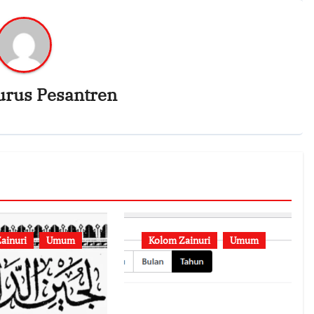
urus Pesantren
ainuri
Umum
Kolom Zainuri
Umum