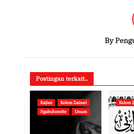
By
Peng
Postingan terkait..
Kajian
Kolom Zainuri
Kolom Z
Ngabubuwrite
Umum