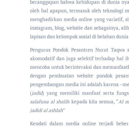
beranggapan bahwa kehidupan di dunia nya
oleh hal apapun, termasuk oleh teknologi m
menghadirkan media online yang variatif, si
instagram, blog, website dan sebagainya, ali
lapisan dan kelompok sosial di belahan duni
Pengurus Pondok Pesantren Nurut Taqwa se
akomodatif dan juga selektif terhadap hal
mencoba untuk berinteraksi dan memanfaatk
dengan pembuatan website pondok pesant
pengembangan media ini adalah karena –me
(
jadid
) yang memiliki manfaat serta fungs
salafuna al shalih
kepada kita semua, “
Al m
jadidi al ashlah
”
Kendati dalam media online terjadi beber