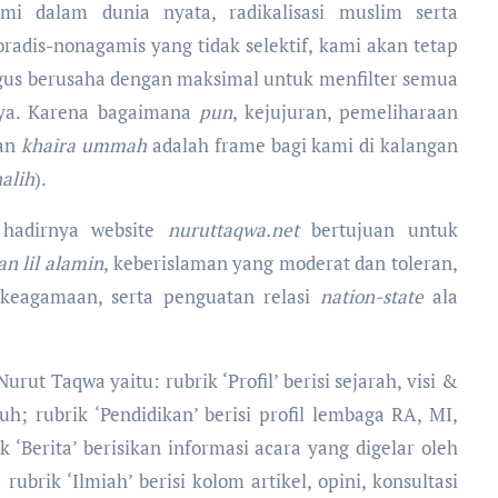
mi dalam dunia nyata, radikalisasi muslim serta
adis-nonagamis yang tidak selektif, kami akan tetap
gus berusaha dengan maksimal untuk menfilter semua
maya. Karena bagaimana
pun
, kejujuran, pemeliharaan
kan
khaira ummah
adalah frame bagi kami di kalangan
halih
).
 hadirnya website
nuruttaqwa.net
bertujuan untuk
n lil alamin
, keberislaman yang moderat dan toleran,
-keagamaan, serta penguatan relasi
nation-state
ala
ut Taqwa yaitu: rubrik ‘Profil’ berisi sejarah, visi &
uh; rubrik ‘Pendidikan’ berisi profil lembaga RA, MI,
‘Berita’ berisikan informasi acara yang digelar oleh
brik ‘Ilmiah’ berisi kolom artikel, opini, konsultasi