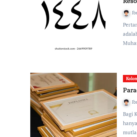
Reso
Ib
Pertanyaan mendasar yang sering luput dari nalar kita
adala
Muhar
Kolom
Para
Ib
Bagi Kiai Maksum, modal utama dalam melangkah
hanya
mutla