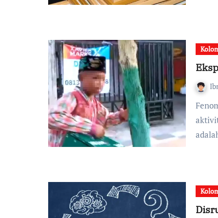
Kolom
Eksp
Ib
Fenomena pelibatan anak-anak di bawah umur dalam
aktiv
adala
Kolom
Disr