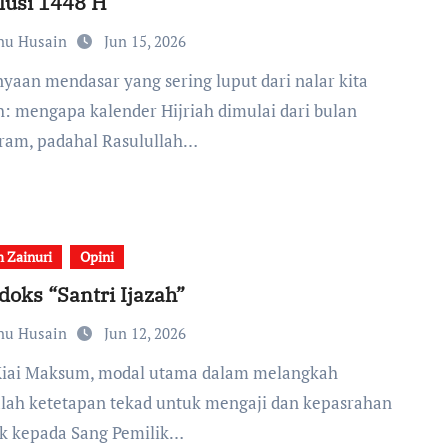
lusi 1448 H
nu Husain
Jun 15, 2026
h: mengapa kalender Hijriah dimulai dari bulan
am, padahal Rasulullah…
 Zainuri
Opini
doks “Santri Ijazah”
nu Husain
Jun 12, 2026
lah ketetapan tekad untuk mengaji dan kepasrahan
k kepada Sang Pemilik…