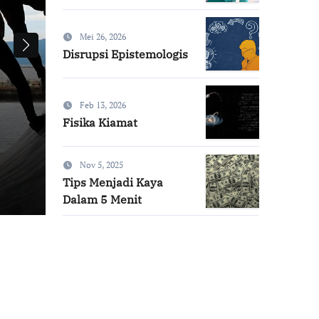
Mei 26, 2026
Disrupsi Epistemologis
Feb 13, 2026
Fisika Kiamat
Drupadi Gugat
Nov 5, 2025
Tips Menjadi Kaya
Ibnu Husain
Mei 19, 2026
Dalam 5 Menit