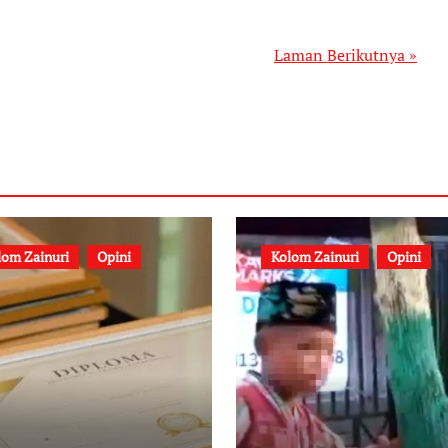
Laman Berikutnya »
lom Zainuri
Opini
Kolom Zainuri
Opini