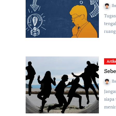
Ib
Tugas kita sebagai pendidik adalah memastikan bahwa di
tengah
ruang
Artik
Sebe
Ib
Jangan tanya tentang siapa seseorang itu, tapi lihatlah
siapa
menir