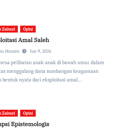
 Zainuri
Opini
loitasi Amal Saleh
nu Husain
Jun 9, 2026
itas menggalang dana sumbangan keagamaan
h bentuk nyata dari eksploitasi amal…
 Zainuri
Opini
upsi Epistemologis