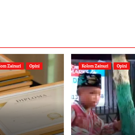
lom Zainuri
Opini
Kolom Zainuri
Opini