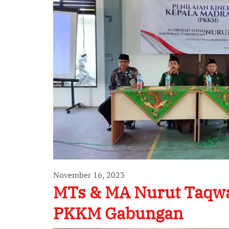
November 16, 2023
MTs & MA Nurut Taqwa
PKKM Gabungan