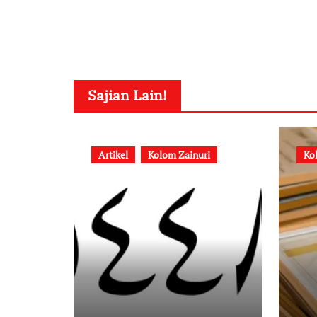
Sajian Lain!
Artikel
Kolom Zainuri
Ko