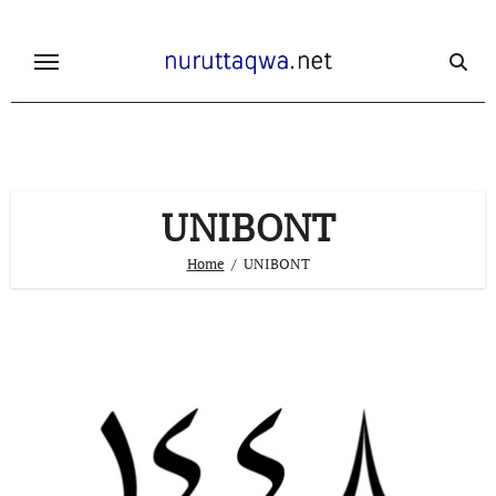
Skip
to
content
UNIBONT
Home
UNIBONT