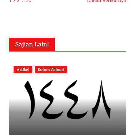
1
2
3
…
72
Laman Berikutnya
Sajian Lain!
Artikel
Kolom Zainuri