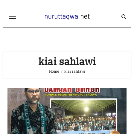
Skip
to
content
kiai sahlawi
Home
kiai sahlawi