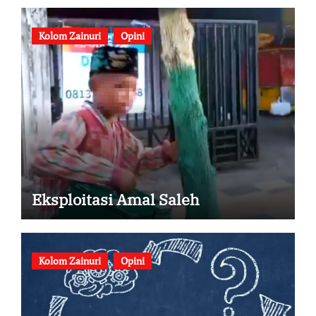
Kolom Zainuri
Opini
Eksploitasi Amal Saleh
Kolom Zainuri
Opini