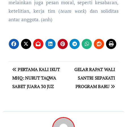
melainkan juga pesan moral, seperti kesabaran,
ketelitian, kerja tim (
team work
) dan soliditas
antar anggota. (anh)
Navigasi
PERTAMA KALI IKUT
GELAR RAPAT WALI
pos
MHQ: NURUT TAQWA
SANTRI SEPAKATI
SABET JUARA 30 JUZ
PROGRAM BARU