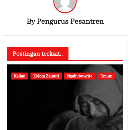
By
Pengurus Pesantren
Postingan terkait..
Kajian
Kolom Zainuri
Ngabubuwrite
Umum