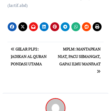
(lartif.abd)
Navigasi
GELAR PLP2:
MPLM: MANTAPKAN
pos
JADIKAN AL QURAN
NIAT, PACU SEMANGAT,
PONDASI UTAMA
GAPAI ILMU MANFAAT