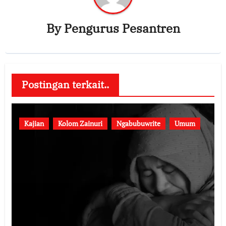
By
Pengurus Pesantren
Postingan terkait..
Kajian
Kolom Zainuri
Ngabubuwrite
Umum