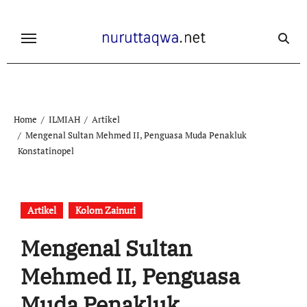
Skip
to
content
Home
ILMIAH
Artikel
Mengenal Sultan Mehmed II, Penguasa Muda Penakluk
Konstatinopel
Artikel
Kolom Zainuri
Mengenal Sultan
Mehmed II, Penguasa
Muda Penakluk