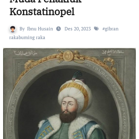
Konstatinopel
By
Ibnu Husain
Des 20, 2023
#
gibran
rakabuming raka