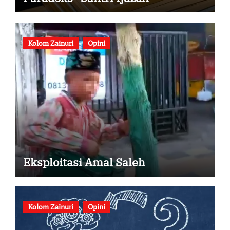
Kolom Zainuri
Opini
Eksploitasi Amal Saleh
Kolom Zainuri
Opini