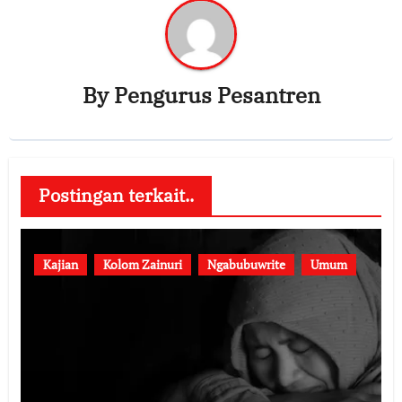
By
Pengurus Pesantren
Postingan terkait..
Kajian
Kolom Zainuri
Ngabubuwrite
Umum