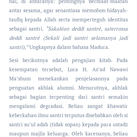
hal, di antaranya: pentingnya bermaaf-maafan
antar sesama, agar senantiasa memohon hidayah-
taufiq kepada Allah serta memperteguh identitas
sebagai santri.
“Sakaléan deddi santré, saterrossa
deddi santré (Sekali jadi santri selamanya jadi
santri),”
Ungkapnya dalam bahasa Madura.
Sesi berikutnya adalah pengajian kitab. Pada
kesempatan tersebut, Lora H. As’ad Nawawi
Ma’shum menekankan penjelasannya pada
penguatan akhlak alumni. Menurutnya, akhlak
sebagai bagian terpenting dari santri semakin
mengalami degradasi. Beliau sangat khawatir
keberkahan ilmu santri terputus disebabkan oleh si
santri su’ul adab (tidak sopan) kepada para ustadz
maupun majlis keluarga. Oleh karenanya, beliau