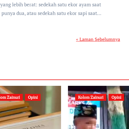
 punya dua, atau sedekah satu ekor sapi saat…
« Laman Sebelumnya
lom Zainuri
Opini
Kolom Zainuri
Opini