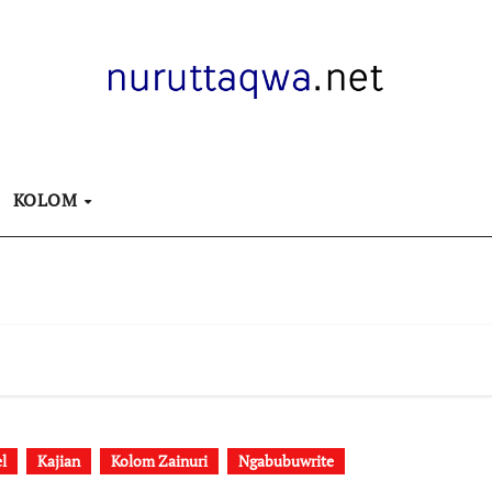
KOLOM
el
Kajian
Kolom Zainuri
Ngabubuwrite