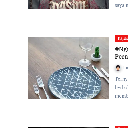
saya 
Kajia
#Nga
Pern
Ib
Ternyata, ada lapar yang tidak bisa hilang hanya dengan
berbu
memb