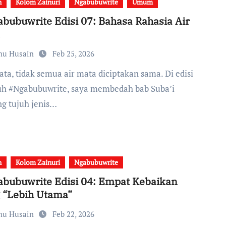
n
Kolom Zainuri
Ngabubuwrite
Umum
bubuwrite Edisi 07: Bahasa Rahasia Air
a
nu Husain
Feb 25, 2026
uh #Ngabubuwrite, saya membedah bab Suba’i
ng tujuh jenis…
n
Kolom Zainuri
Ngabubuwrite
bubuwrite Edisi 04: Empat Kebaikan
 “Lebih Utama”
nu Husain
Feb 22, 2026