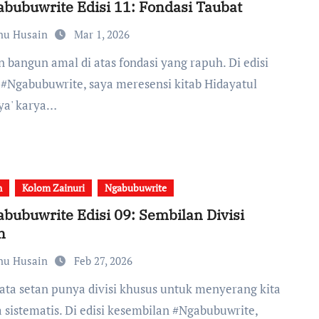
bubuwrite Edisi 11: Fondasi Taubat
nu Husain
Mar 1, 2026
 #Ngabubuwrite, saya meresensi kitab Hidayatul
ya' karya…
n
Kolom Zainuri
Ngabubuwrite
bubuwrite Edisi 09: Sembilan Divisi
n
nu Husain
Feb 27, 2026
a sistematis. Di edisi kesembilan #Ngabubuwrite,