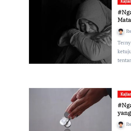
Kajia
#Nga
Mat
Ib
Ternyata, tidak semua air mata diciptakan sama. Di edisi
ketuj
tenta
Kajia
#Nga
yang
Ib