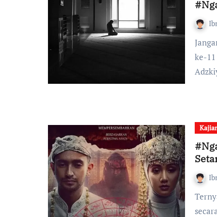
#Nga
Ib
Jangan bangun amal di atas fondasi yang rapuh. Di edisi
ke-11
Adzki
Kajia
#Nga
Seta
Ib
Ternyata setan punya divisi khusus untuk menyerang kita
secar