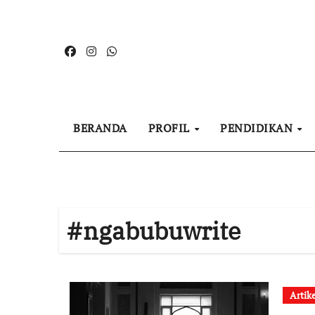
Skip
to
content
BERANDA
PROFIL
PENDIDIKAN
#ngabubuwrite
Artik