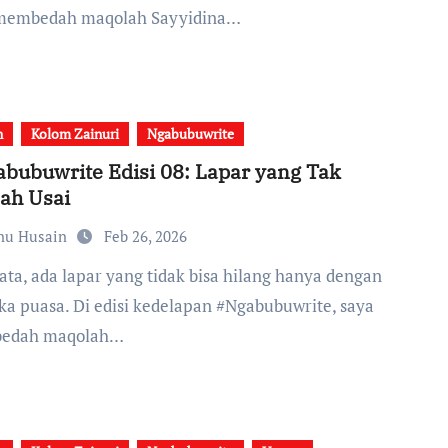
membedah maqolah Sayyidina…
n
Kolom Zainuri
Ngabubuwrite
bubuwrite Edisi 08: Lapar yang Tak
ah Usai
nu Husain
Feb 26, 2026
ka puasa. Di edisi kedelapan #Ngabubuwrite, saya
edah maqolah…