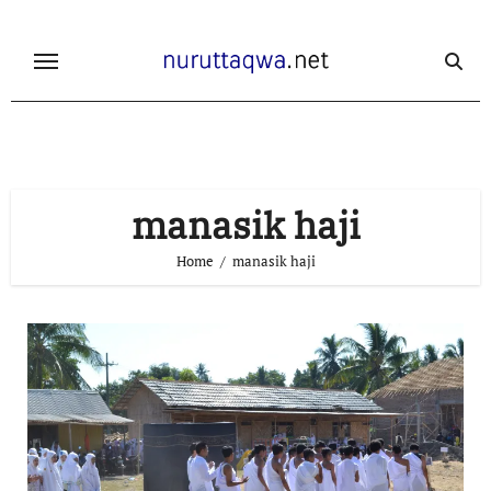
Skip
to
content
manasik haji
Home
manasik haji