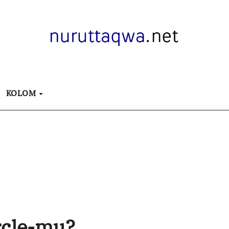
KOLOM
rcle-mu?