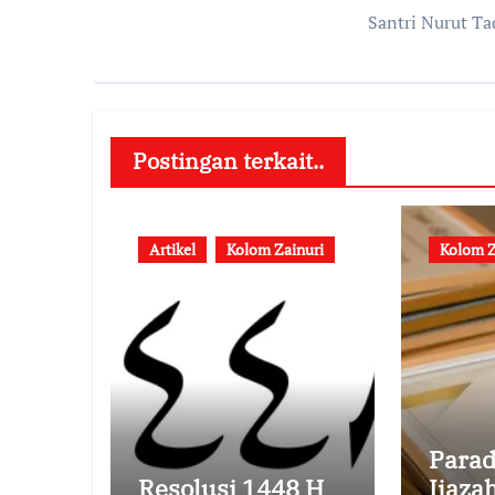
Santri Nurut Ta
Postingan terkait..
Artikel
Kolom Zainuri
Kolom Z
Parad
Resolusi 1448 H
Ijaza