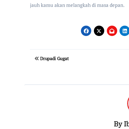
jauh kamu akan melangkah di masa depan.
Navigasi
Drupadi Gugat
pos
By
I