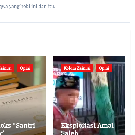
qwa yang hobi ini dan itu.
ainuri
Opini
Kolom Zainuri
Opini
oks “Santri
Eksploitasi Amal
h”
Saleh