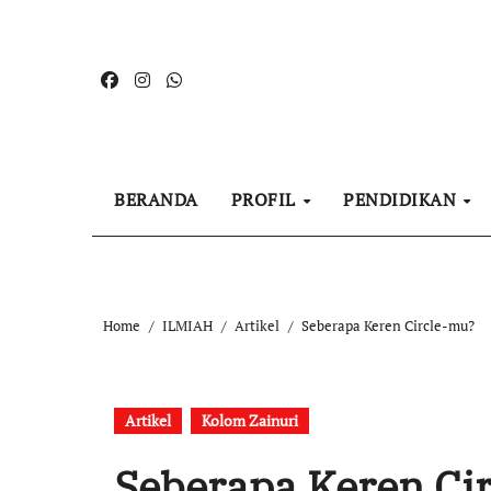
Skip
to
content
BERANDA
PROFIL
PENDIDIKAN
Home
ILMIAH
Artikel
Seberapa Keren Circle-mu?
Artikel
Kolom Zainuri
Seberapa Keren Ci