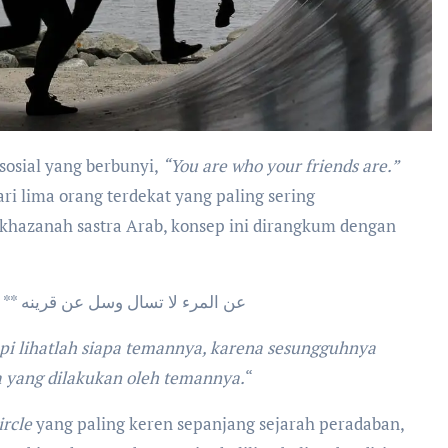
sosial yang berbunyi,
“You are who your friends are.”
ari lima orang terdekat yang paling sering
khazanah sastra Arab, konsep ini dirangkum dengan
عن المرء لا تسال وسل عن قرينه ** 
tapi lihatlah siapa temannya, karena sesungguhnya
 yang dilakukan oleh temannya.
“
ircle
yang paling keren sepanjang sejarah peradaban,