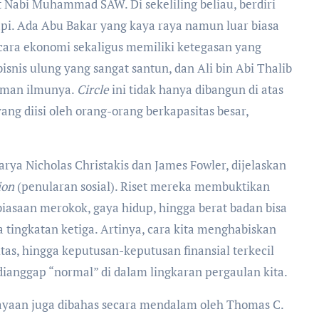
 Nabi Muhammad SAW. Di sekeliling beliau, berdiri
api. Ada Abu Bakar yang kaya raya namun luar biasa
ara ekonomi sekaligus memiliki ketegasan yang
snis ulung yang sangat santun, dan Ali bin Abi Thalib
laman ilmunya.
Circle
ini tidak hanya dibangun di atas
yang diisi oleh orang-orang berkapasitas besar,
arya Nicholas Christakis dan James Fowler, dijelaskan
ion
(penularan sosial). Riset mereka membuktikan
biasaan merokok, gaya hidup, hingga berat badan bisa
tingkatan ketiga. Artinya, cara kita menghabiskan
as, hingga keputusan-keputusan finansial terkecil
dianggap “normal” di dalam lingkaran pergaulan kita.
yaan juga dibahas secara mendalam oleh Thomas C.